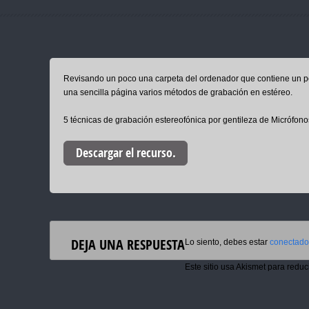
Revisando un poco una carpeta del ordenador que contiene un po
una sencilla página varios métodos de grabación en estéreo.
5 técnicas de grabación estereofónica por gentileza de Micrófon
Descargar el recurso.
DEJA UNA RESPUESTA
Lo siento, debes estar
conectado
Este sitio usa Akismet para reduc