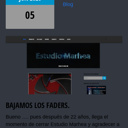
Blog
05
BAJAMOS LOS FADERS.
Bueno …. pues después de 22 años, llega el
momento de cerrar Estudio Marhea y agradecer a