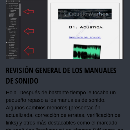
REVISIÓN GENERAL DE LOS MANUALES
DE SONIDO
Hola. Después de bastante tiempo le tocaba un
pequeño repaso a los manuales de sonido.
Algunos cambios menores (presentación
actualizada, corrección de erratas, verificación de
links) y otros más destacables como el marcado