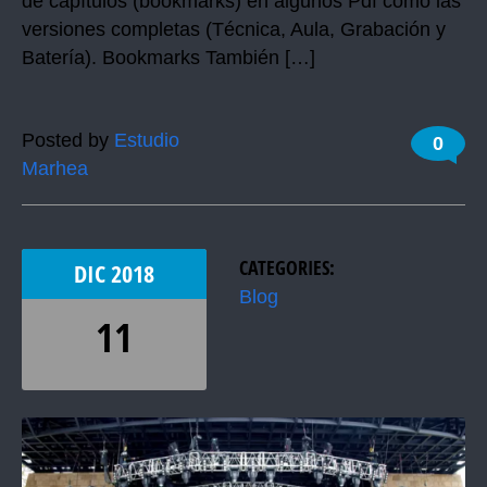
de capítulos (bookmarks) en algunos Pdf como las
versiones completas (Técnica, Aula, Grabación y
Batería). Bookmarks También […]
Posted by
Estudio
0
Marhea
CATEGORIES:
DIC
2018
Blog
11