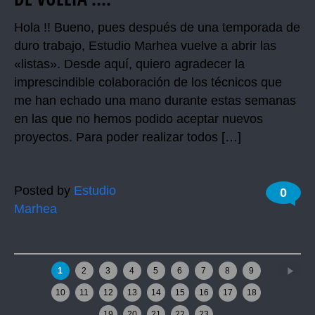
Hola !! Bueno, pues después de una temporada de
duro trabajo, Estudio Marhea vuelve a abrir las
«listas». Desde aquí, quiero agradecer la
imprescindible colaboración de los técnicos que
me han echado una mano durante estas semanas
en las que no hemos podido aceptar nuevos
proyectos. Para poder realizar todos […]
Posted by
Estudio
0
Marhea
Older posts
→
1
2
3
4
5
6
7
8
9
10
11
12
13
14
15
16
17
18
19
20
21
22
23