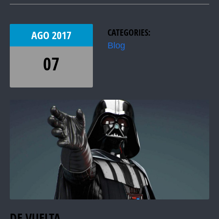
CATEGORIES:
AGO
2017
Blog
07
DE VUELTA ….