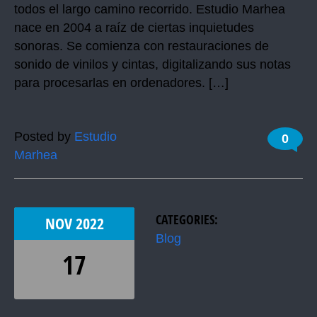
todos el largo camino recorrido. Estudio Marhea
nace en 2004 a raíz de ciertas inquietudes
sonoras. Se comienza con restauraciones de
sonido de vinilos y cintas, digitalizando sus notas
para procesarlas en ordenadores. […]
Posted by
Estudio
0
Marhea
CATEGORIES:
NOV
2022
Blog
17