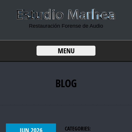
Restauración Forense de Audio
MENU
BLOG
CATEGORIES:
JUN
2026