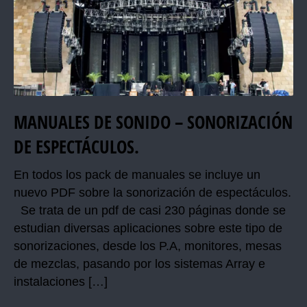
MANUALES DE SONIDO – SONORIZACIÓN
DE ESPECTÁCULOS.
En todos los pack de manuales se incluye un
nuevo PDF sobre la sonorización de espectáculos.
Se trata de un pdf de casi 230 páginas donde se
estudian diversas aplicaciones sobre este tipo de
sonorizaciones, desde los P.A, monitores, mesas
de mezclas, pasando por los sistemas Array e
instalaciones […]