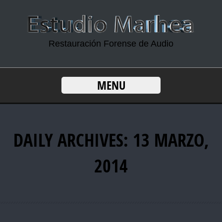
Restauración Forense de Audio
MENU
DAILY ARCHIVES: 13 MARZO,
2014