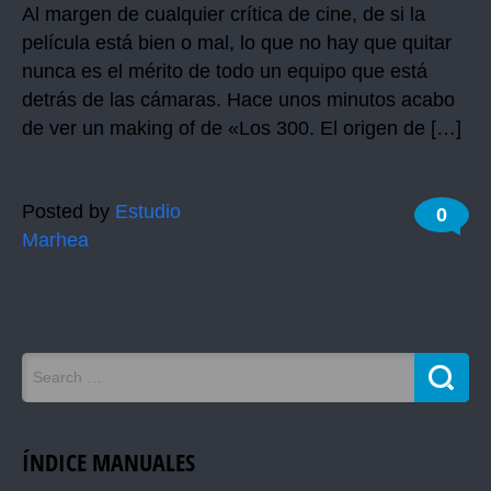
Al margen de cualquier crítica de cine, de si la
película está bien o mal, lo que no hay que quitar
nunca es el mérito de todo un equipo que está
detrás de las cámaras. Hace unos minutos acabo
de ver un making of de «Los 300. El origen de […]
Posted by
Estudio
0
Marhea
ÍNDICE MANUALES