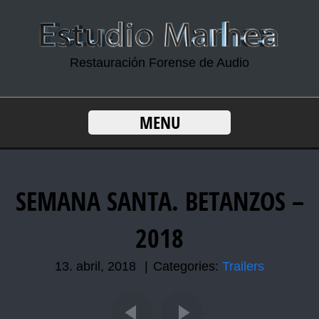
Restauración Forense de Audio
MENU
SEMANA SANTA. BETANZOS –
2018
13. abril, 2018
|
Categories:
Trailers