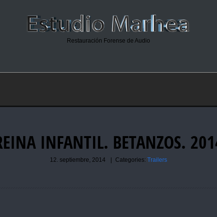
Restauración Forense de Audio
REINA INFANTIL. BETANZOS. 201
12. septiembre, 2014
|
Categories:
Trailers