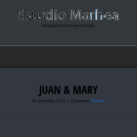
Restauración Forense de Audio
JUAN & MARY
05. diciembre, 2015
|
Categories:
Enlaces