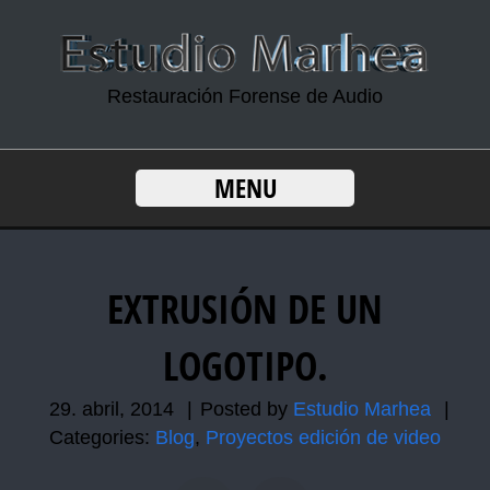
Restauración Forense de Audio
MENU
EXTRUSIÓN DE UN
LOGOTIPO.
29. abril, 2014
|
Posted by
Estudio Marhea
|
Categories:
Blog
,
Proyectos edición de video