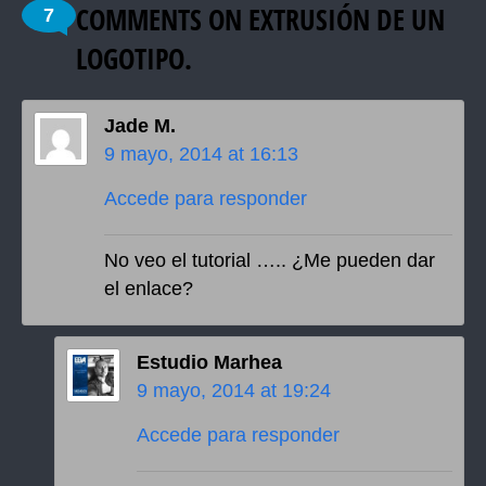
COMMENTS ON
EXTRUSIÓN DE UN
7
LOGOTIPO.
Jade M.
9 mayo, 2014 at 16:13
Accede para responder
No veo el tutorial ….. ¿Me pueden dar
el enlace?
Estudio Marhea
9 mayo, 2014 at 19:24
Accede para responder