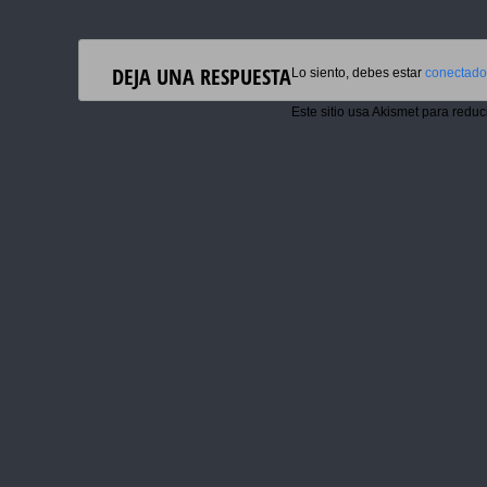
DEJA UNA RESPUESTA
Lo siento, debes estar
conectado
Este sitio usa Akismet para reduc