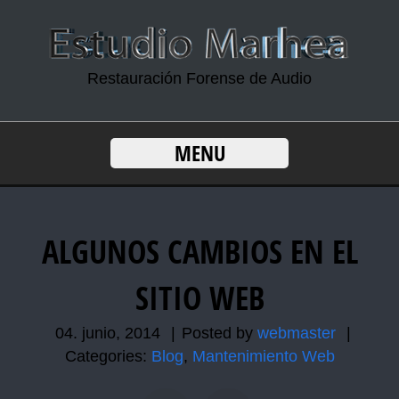
Restauración Forense de Audio
MENU
ALGUNOS CAMBIOS EN EL
SITIO WEB
04. junio, 2014
|
Posted by
webmaster
|
Categories:
Blog
,
Mantenimiento Web