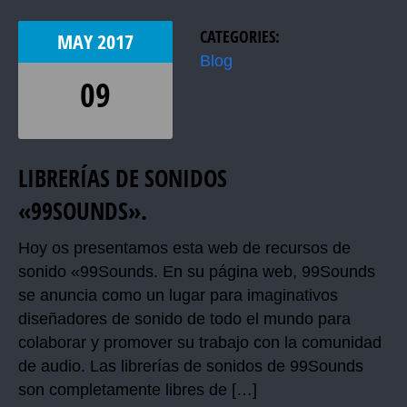
CATEGORIES:
MAY
2017
Blog
09
LIBRERÍAS DE SONIDOS
«99SOUNDS».
Hoy os presentamos esta web de recursos de
sonido «99Sounds. En su página web, 99Sounds
se anuncia como un lugar para imaginativos
diseñadores de sonido de todo el mundo para
colaborar y promover su trabajo con la comunidad
de audio. Las librerías de sonidos de 99Sounds
son completamente libres de […]