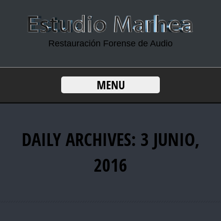
Restauración Forense de Audio
MENU
DAILY ARCHIVES: 3 JUNIO,
2016