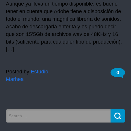
Aunque ya lleva un tiempo disponible, es bueno
tener en cuenta que Adobe tiene a disposición de
todo el mundo, una magnífica librería de sonidos.
Acabo de descargarla enterita y os puedo decir
que son 15’5Gb de archivos wav de 48KHz y 16
bits (suficiente para cualquier tipo de producción).
[…]
Posted by
Estudio
0
Marhea