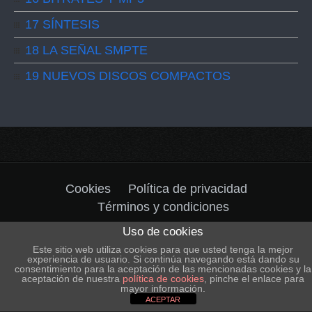
17 SÍNTESIS
18 LA SEÑAL SMPTE
19 NUEVOS DISCOS COMPACTOS
Cookies
Política de privacidad
Términos y condiciones
Uso de cookies
© 2004-2026 Copyright by
Estudio Marhea &
Este sitio web utiliza cookies para que usted tenga la mejor
@rgos Producciones
. All rights reserved.
Safe
experiencia de usuario. Si continúa navegando está dando su
consentimiento para la aceptación de las mencionadas cookies y la
Creative
aceptación de nuestra
política de cookies
, pinche el enlace para
mayor información.
ACEPTAR