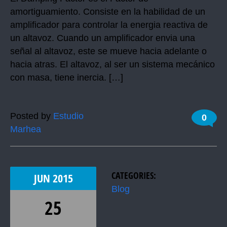
amortiguamiento. Consiste en la habilidad de un
amplificador para controlar la energia reactiva de
un altavoz. Cuando un amplificador envia una
señal al altavoz, este se mueve hacia adelante o
hacia atras. El altavoz, al ser un sistema mecánico
con masa, tiene inercia. […]
Posted by
Estudio
0
Marhea
CATEGORIES:
JUN
2015
Blog
25