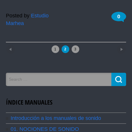
Posted by
Estudio
0
Marhea
←
Newer posts
Older posts
→
1
2
3
ÍNDICE MANUALES
Introducción a los manuales de sonido
01. NOCIONES DE SONIDO