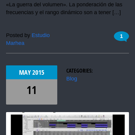
«La guerra del volumen». La ponderación de las
frecuencias y el rango dinámico son a tener […]
Posted by
Estudio
1
Marhea
CATEGORIES:
MAY
2015
Blog
11