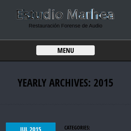
Restauración Forense de Audio
MENU
YEARLY ARCHIVES: 2015
CATEGORIES:
JUL
2015