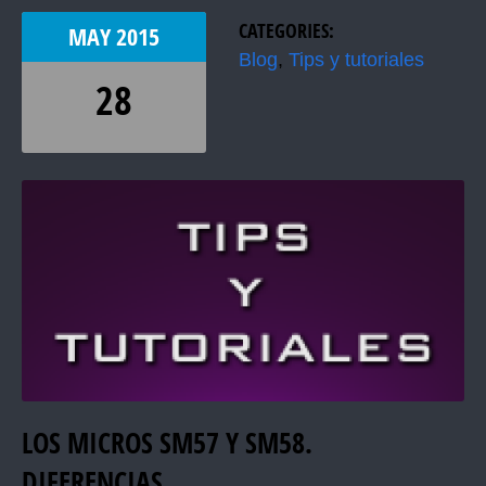
CATEGORIES:
MAY
2015
Blog
,
Tips y tutoriales
28
LOS MICROS SM57 Y SM58.
DIFERENCIAS.