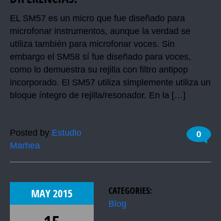
EL SM57 es un micro que fue diseñado para
microfonar instrumentos, aunque la verdad se
utiliza también para microfonar voces. Sin
embargo el SM58 sí fue diseñado para voces,
como lo demuestra su rejilla con filtro antipop
incorporado. El SM57 utiliza simplemente utiliza un
bloque íntegro de rejilla/resonador. En la […]
Posted by
Estudio
0
Marhea
CATEGORIES:
MAY
2015
Blog