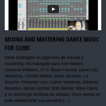
MIXING AND MASTERING DANCE MUSIC
FOR CLUBS
Dave Darlington es ingeniero de mezcla y
mastering. Ha trabajado para Kim Waters,
Vanessa Williams, C+C Music Factory, Deee-Lite,
Madonna, Crystal Waters,Janet Jackson, La
Bouche, Proyecto Uno, Luther Vandross, Whitney
Houston, James Horner, Bob Sinclar, Miles Davis,
y un larrrrrrrgo etcétera de artistas. Dave revela en
este videotutorial sus secretos […]