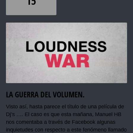
15
LA GUERRA DEL VOLUMEN.
Visto así, hasta parece el título de una película de
Dj’s …. El caso es que esta mañana, Manuel HB
nos comentaba a través de Facebook algunas
inquietudes con respecto a este fenómeno llamado