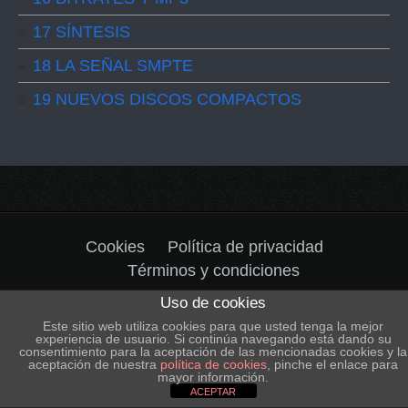
17 SÍNTESIS
18 LA SEÑAL SMPTE
19 NUEVOS DISCOS COMPACTOS
Cookies
Política de privacidad
Términos y condiciones
Uso de cookies
© 2004-2026 Copyright by
Estudio Marhea &
Este sitio web utiliza cookies para que usted tenga la mejor
@rgos Producciones
. All rights reserved.
Safe
experiencia de usuario. Si continúa navegando está dando su
consentimiento para la aceptación de las mencionadas cookies y la
Creative
aceptación de nuestra
política de cookies
, pinche el enlace para
mayor información.
ACEPTAR