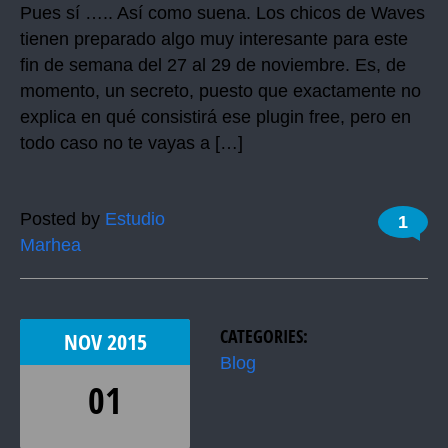
Pues sí ….. Así como suena. Los chicos de Waves
tienen preparado algo muy interesante para este
fin de semana del 27 al 29 de noviembre. Es, de
momento, un secreto, puesto que exactamente no
explica en qué consistirá ese plugin free, pero en
todo caso no te vayas a […]
Posted by
Estudio
1
Marhea
CATEGORIES:
NOV
2015
Blog
01