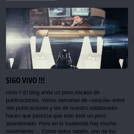
SIGO VIVO !!!
Hola !! El blog anda un poco escaso de
publicaciones. Varias semanas de «sequía» entre
mis publicaciones y las de nuestro colaborador
hacen que parezca que esto esté un poco
abandonado. Pero en la trastienda hay mucho
movimiento … Como todos sabéis, uno de los