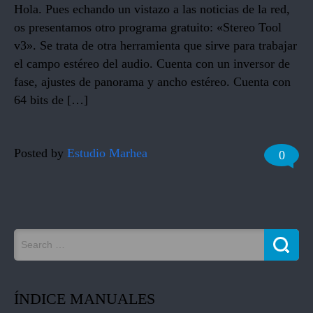
Hola. Pues echando un vistazo a las noticias de la red,
os presentamos otro programa gratuito: «Stereo Tool
v3». Se trata de otra herramienta que sirve para trabajar
el campo estéreo del audio. Cuenta con un inversor de
fase, ajustes de panorama y ancho estéreo. Cuenta con
64 bits de […]
Posted by
Estudio Marhea
0
ÍNDICE MANUALES