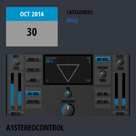
CATEGORIES:
OCT
2014
Blog
30
A1STEREOCONTROL