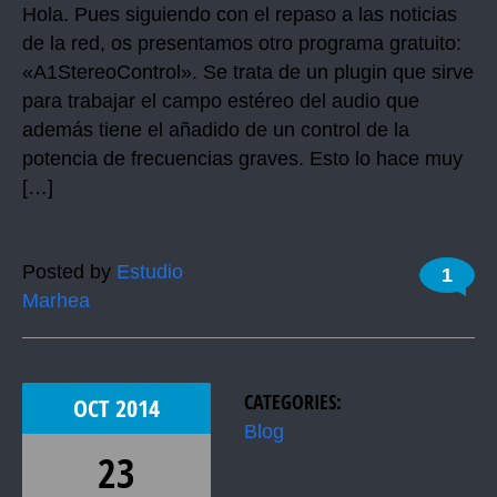
Hola. Pues siguiendo con el repaso a las noticias
de la red, os presentamos otro programa gratuito:
«A1StereoControl». Se trata de un plugin que sirve
para trabajar el campo estéreo del audio que
además tiene el añadido de un control de la
potencia de frecuencias graves. Esto lo hace muy
[…]
Posted by
Estudio
1
Marhea
CATEGORIES:
OCT
2014
Blog
23