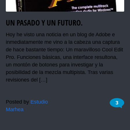
UN PASADO Y UN FUTURO.
Hoy he visto una noticia en un blog de Adobe e
inmediatamente me vino a la cabeza una captura
de hace bastante tiempo: Un maravilloso Cool Edit
Pro. Funciones básicas, una interface resultona,
un montón de botones para investigar y la
posibilidad de la mezcla multipista. Tras varias
revisiones del […]
Posted by
Estudio
3
Marhea