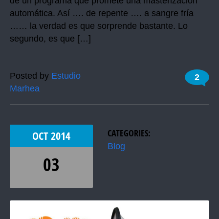
de un programa que promete una masterización
automática. Así …. de repente …. a sangre fría
…… la verdad es que sorprende bastante. Lo
segundo, es que […]
Posted by
Estudio
2
Marhea
CATEGORIES:
OCT
2014
Blog
03