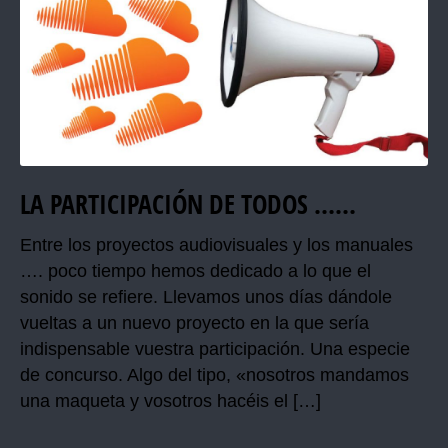
LA PARTICIPACIÓN DE TODOS ……
Entre los proyectos audiovisuales y los manuales
…. poco tiempo hemos dedicado a lo que el
sonido se refiere. Llevamos unos días dándole
vueltas a un nuevo proyecto en la que sería
indispensable vuestra participación. Una especie
de concurso. Algo del tipo, «nosotros mandamos
una maqueta y vosotros hacéis el […]