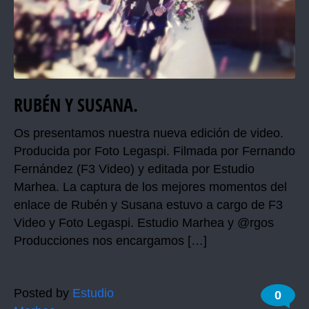
RUBÉN Y SUSANA.
Os presentamos nuestra nueva edición de video.
Producida por Foto Legaspi. Filmada por Fernando
Fernández (F3 Video) y editada por Estudio
Marhea. La captura de los mejores momentos del
enlace de Rubén y Susana estuvo a cargo de F3
Video y Foto Legaspi. Estudio Marhea y @rgos
Producciones nos encargamos […]
Posted by
Estudio
0