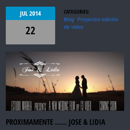
CATEGORIES:
JUL
2014
Blog
,
Proyectos edición
22
de video
PROXIMAMENTE …… JOSE & LIDIA