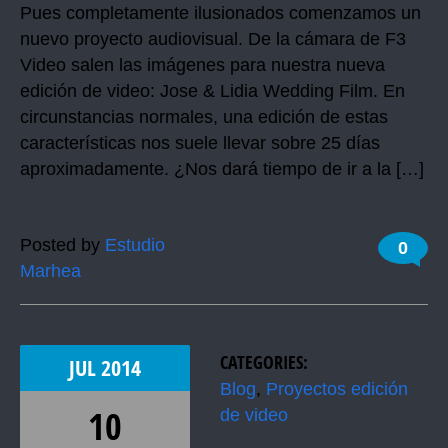
Pues completamente ilusionados comenzamos un
nuevo proyecto audiovisual. De la cámara de F3
Video salen las imágenes para nuestra nueva
edición de video: Jose & Lidia Wedding Film. En
circunstancias normales, una edición de estas
características nos suele llevar sobre 25 días
aproximadamente. ¿Nos dará tiempo de ir a la […]
Posted by
Estudio
0
Marhea
CATEGORIES:
JUL
2014
Blog
,
Proyectos edición
10
de video