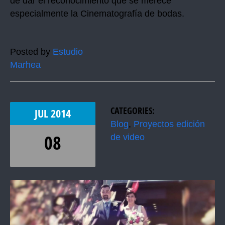
de dar el reconocimiento que se merece
especialmente la Cinematografía de bodas.
Posted by
Estudio
Marhea
CATEGORIES:
JUL
2014
Blog
,
Proyectos edición
08
de video