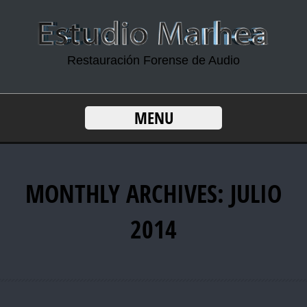
Restauración Forense de Audio
MENU
MONTHLY ARCHIVES: JULIO
2014