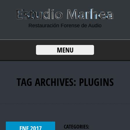
Restauración Forense de Audio
MENU
TAG ARCHIVES:
PLUGINS
CATEGORIES:
ENE
2017