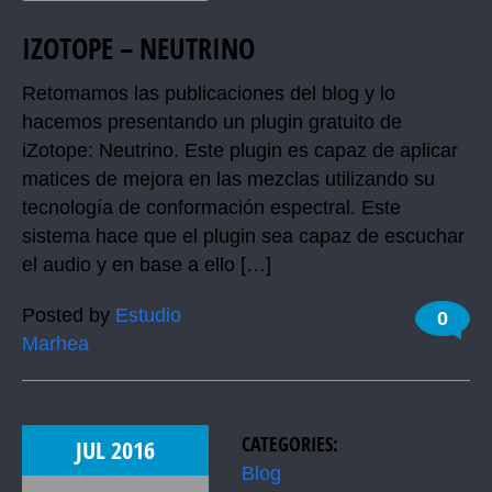
IZOTOPE – NEUTRINO
Retomamos las publicaciones del blog y lo
hacemos presentando un plugin gratuito de
iZotope: Neutrino. Este plugin es capaz de aplicar
matices de mejora en las mezclas utilizando su
tecnología de conformación espectral. Este
sistema hace que el plugin sea capaz de escuchar
el audio y en base a ello […]
Posted by
Estudio
0
Marhea
CATEGORIES:
JUL
2016
Blog