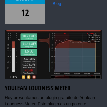
Blog
12
YOULEAN LOUDNESS METER
Hoy presentamos un plugin gratuito de Youlean:
Loudness Meter. Este plugin es un potente