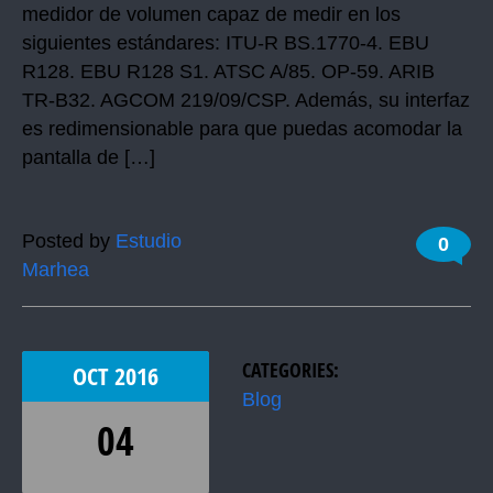
medidor de volumen capaz de medir en los
siguientes estándares: ITU-R BS.1770-4. EBU
R128. EBU R128 S1. ATSC A/85. OP-59. ARIB
TR-B32. AGCOM 219/09/CSP. Además, su interfaz
es redimensionable para que puedas acomodar la
pantalla de […]
Posted by
Estudio
0
Marhea
CATEGORIES:
OCT
2016
Blog
04